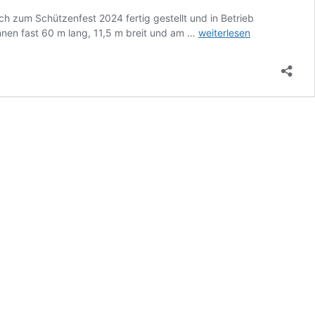
h zum Schützenfest 2024 fertig gestellt und in Betrieb
Unsere
nnen fast 60 m lang, 11,5 m breit und am …
weiterlesen
KK-
und
Bogenhalle