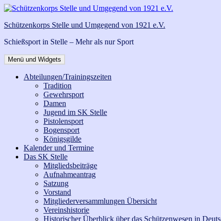
Zum
Inhalt
Schützenkorps Stelle und Umgegend von 1921 e.V.
springen
Schießsport in Stelle – Mehr als nur Sport
Menü und Widgets
Abteilungen/Trainingszeiten
Tradition
Gewehrsport
Damen
Jugend im SK Stelle
Pistolensport
Bogensport
Königsgilde
Kalender und Termine
Das SK Stelle
Mitgliedsbeiträge
Aufnahmeantrag
Satzung
Vorstand
Mitgliederversammlungen Übersicht
Vereinshistorie
Historischer Überblick über das Schützenwesen in Deut