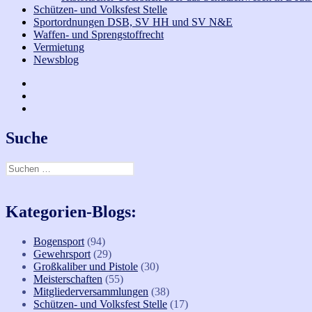
Schützen- und Volksfest Stelle
Sportordnungen DSB, SV HH und SV N&E
Waffen- und Sprengstoffrecht
Vermietung
Newsblog
Facebook
Bogen
Instagramm
Suche
Suchen
nach:
Kategorien-Blogs:
Bogensport
(94)
Gewehrsport
(29)
Großkaliber und Pistole
(30)
Meisterschaften
(55)
Mitgliederversammlungen
(38)
Schützen- und Volksfest Stelle
(17)