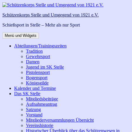
Zum
Inhalt
Schützenkorps Stelle und Umgegend von 1921 e.V.
springen
Schießsport in Stelle – Mehr als nur Sport
Menü und Widgets
Abteilungen/Trainingszeiten
Tradition
Gewehrsport
Damen
Jugend im SK Stelle
Pistolensport
Bogensport
Königsgilde
Kalender und Termine
Das SK Stelle
Mitgliedsbeiträge
Aufnahmeantrag
Satzung
Vorstand
Mitgliederversammlungen Übersicht
Vereinshistorie
Historischer Überblick über das Schützenwesen in