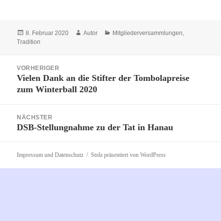
Veröffentlicht
Autor
Kategorien
8. Februar 2020
Autor
Mitgliederversammlungen
,
am
Tradition
Beitragsnavigation
VORHERIGER
Vielen Dank an die Stifter der Tombolapreise
Vorheriger
zum Winterball 2020
Beitrag:
NÄCHSTER
DSB-Stellungnahme zu der Tat in Hanau
Nächster
Beitrag:
Impressum und Datenschutz
Stolz präsentiert von WordPress