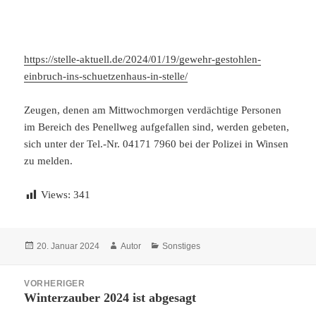
https://stelle-aktuell.de/2024/01/19/gewehr-gestohlen-
einbruch-ins-schuetzenhaus-in-stelle/
Zeugen, denen am Mittwochmorgen verdächtige Personen
im Bereich des Penellweg aufgefallen sind, werden gebeten,
sich unter der Tel.-Nr. 04171 7960 bei der Polizei in Winsen
zu melden.
Views:
341
Veröffentlicht
Autor
Kategorien
20. Januar 2024
Autor
Sonstiges
am
Beitragsnavigation
VORHERIGER
Winterzauber 2024 ist abgesagt
Vorheriger
Beitrag: