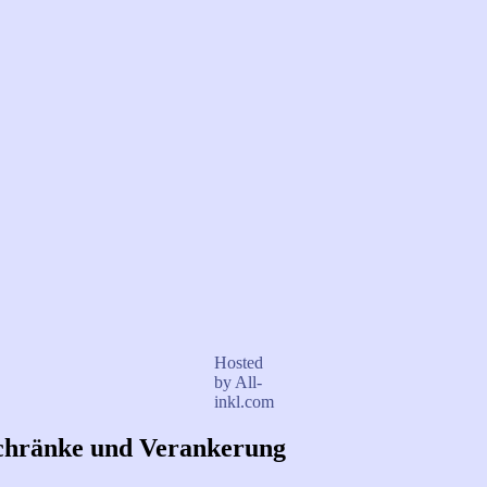
Hosted
by All-
inkl.com
chränke und Verankerung