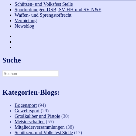
Schützen- und Volksfest Stelle
Sportordnungen DSB, SV HH und SV N&E
Waffen- und Sprengstoffrecht
Vermietung
Newsblog
Facebook
Bogen
Instagramm
Suche
Suchen
nach:
Kategorien-Blogs:
Bogensport
(94)
Gewehrsport
(29)
Großkaliber und Pistole
(30)
Meisterschaften
(55)
Mitgliederversammlungen
(38)
Schützen- und Volksfest Stelle
(17)