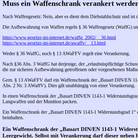
Muss ein Waffenschrank verankert werden
Nach Waffengesetz: Nein, aber es dient dem Diebstahlschutz und ist d
Die Aufbewahrung von Waffen regeln § 36 Waffengesetz (WaffG) un
https://www.gesetze-im-internet.de/waffg_2002/__36.html
https://www.gesetze-im-internet.de/awaffv/__13.html
Weder § 36 WaffG, noch § 13 AWaFFV regelt eine Verankerung.
Nach §36 Abs. 3 WaffG hat derjenige, der „erlaubnispflichtige Schus
die zur sicheren Aufbewahrung getroffenen oder vorgesehenen Maßna
Gem. § 13 AWaFFV darf ein Waffenschrank der „Bauart DIN/EN 1143-
Abs. 2 Nr. 3 AWaffV). Dies gilt unabhängig von einer Verankerung.
In einen Waffenschrank der „Bauart DIN/EN 1143-1 Widerstandsgrad
Langwaffen und der Munition packen.
Ein Waffenschrank der „Bauart DIN/EN 1143-1 Widerstandsgrad 1“ 
beinhalten.
Ein Waffenschrank der „Bauart DIN/EN 1143-1 Widersta
Leergewicht. Selbst mit Verankerung darf dieser neben 