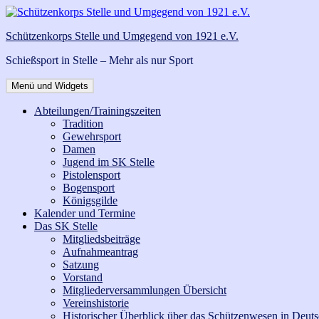
Zum
Inhalt
Schützenkorps Stelle und Umgegend von 1921 e.V.
springen
Schießsport in Stelle – Mehr als nur Sport
Menü und Widgets
Abteilungen/Trainingszeiten
Tradition
Gewehrsport
Damen
Jugend im SK Stelle
Pistolensport
Bogensport
Königsgilde
Kalender und Termine
Das SK Stelle
Mitgliedsbeiträge
Aufnahmeantrag
Satzung
Vorstand
Mitgliederversammlungen Übersicht
Vereinshistorie
Historischer Überblick über das Schützenwesen in Deut