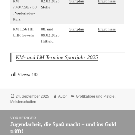
KM
02.03.2025
Startplan
Ergebnisse
7.40/7.50/7.60
Stelle
: Vorderlader-
Kurz
KM 1.56 HH
08. und
Startplan
Ergebnisse
UHR Gewehr
09.02.2025
Hittfeld
KM- und LM Termine Sportjahr 2025
Views:
483
Veröffentlicht
Autor
Kategorien
24. September 2025
Autor
Großkaliber und Pistole
,
am
Meisterschaften
Beitragsnavigation
VORHERIGER
Jugendarbeit, die Spaß macht – und ins Gold
Vorheriger
trifft!
Beitrag: