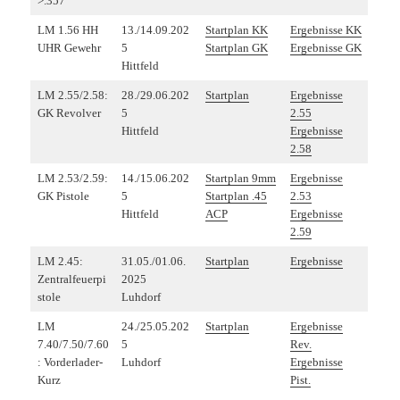
>.357
LM 1.56 HH
13./14.09.202
Startplan KK
Ergebnisse KK
UHR Gewehr
5
Startplan GK
Ergebnisse GK
Hittfeld
LM 2.55/2.58:
28./29.06.202
Startplan
Ergebnisse
GK Revolver
5
2.55
Hittfeld
Ergebnisse
2.58
LM 2.53/2.59:
14./15.06.202
Startplan 9mm
Ergebnisse
GK Pistole
5
Startplan .45
2.53
Hittfeld
ACP
Ergebnisse
2.59
LM 2.45:
31.05./01.06.
Startplan
Ergebnisse
Zentralfeuerpi
2025
stole
Luhdorf
LM
24./25.05.202
Startplan
Ergebnisse
7.40/7.50/7.60
5
Rev.
: Vorderlader-
Luhdorf
Ergebnisse
Kurz
Pist.