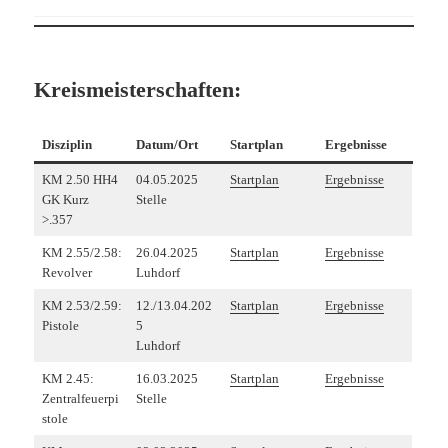
Kreismeisterschaften:
Disziplin
Datum/Ort
Startplan
Ergebnisse
KM 2.50 HH4
04.05.2025
Startplan
Ergebnisse
GK Kurz
Stelle
>.357
KM 2.55/2.58:
26.04.2025
Startplan
Ergebnisse
Revolver
Luhdorf
KM 2.53/2.59:
12./13.04.202
Startplan
Ergebnisse
Pistole
5
Luhdorf
KM 2.45:
16.03.2025
Startplan
Ergebnisse
Zentralfeuerpi
Stelle
stole