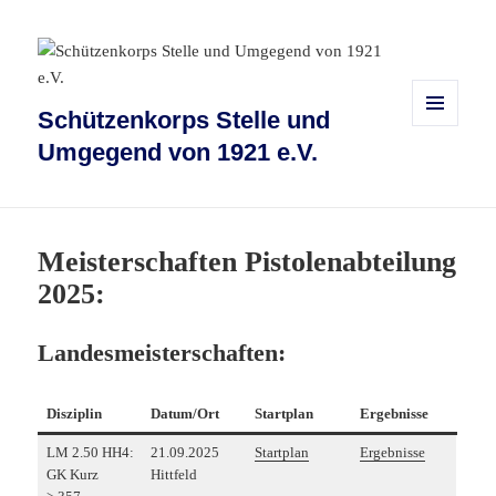
Schützenkorps Stelle und
MENÜ
Umgegend von 1921 e.V.
UND
WIDGETS
Meisterschaften Pistolenabteilung
2025:
Landesmeisterschaften:
Disziplin
Datum/Ort
Startplan
Ergebnisse
LM 2.50 HH4:
21.09.2025
Startplan
Ergebnisse
GK Kurz
Hittfeld