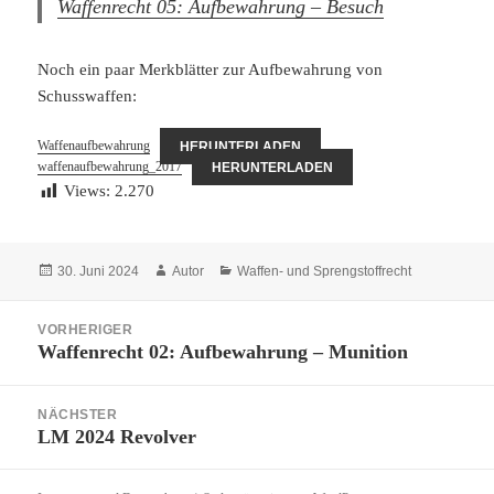
Waffenrecht 05: Aufbewahrung – Besuch
Noch ein paar Merkblätter zur Aufbewahrung von
Schusswaffen:
Waffenaufbewahrung
HERUNTERLADEN
waffenaufbewahrung_2017
HERUNTERLADEN
Views:
2.270
Veröffentlicht
Autor
Kategorien
30. Juni 2024
Autor
Waffen- und Sprengstoffrecht
am
Beitragsnavigation
VORHERIGER
Waffenrecht 02: Aufbewahrung – Munition
Vorheriger
Beitrag:
NÄCHSTER
LM 2024 Revolver
Nächster
Beitrag: