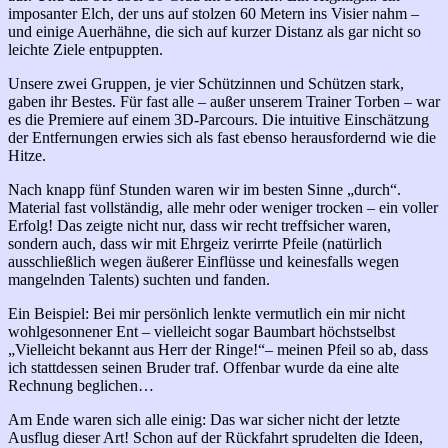
imposanter Elch, der uns auf stolzen 60 Metern ins Visier nahm –
und einige Auerhähne, die sich auf kurzer Distanz als gar nicht so
leichte Ziele entpuppten.
Unsere zwei Gruppen, je vier Schützinnen und Schützen stark,
gaben ihr Bestes. Für fast alle – außer unserem Trainer Torben – war
es die Premiere auf einem 3D-Parcours. Die intuitive Einschätzung
der Entfernungen erwies sich als fast ebenso herausfordernd wie die
Hitze.
Nach knapp fünf Stunden waren wir im besten Sinne „durch“.
Material fast vollständig, alle mehr oder weniger trocken – ein voller
Erfolg! Das zeigte nicht nur, dass wir recht treffsicher waren,
sondern auch, dass wir mit Ehrgeiz verirrte Pfeile (natürlich
ausschließlich wegen äußerer Einflüsse und keinesfalls wegen
mangelnden Talents) suchten und fanden.
Ein Beispiel: Bei mir persönlich lenkte vermutlich ein mir nicht
wohlgesonnener Ent – vielleicht sogar Baumbart höchstselbst
„Vielleicht bekannt aus Herr der Ringe!“– meinen Pfeil so ab, dass
ich stattdessen seinen Bruder traf. Offenbar wurde da eine alte
Rechnung beglichen…
Am Ende waren sich alle einig: Das war sicher nicht der letzte
Ausflug dieser Art! Schon auf der Rückfahrt sprudelten die Ideen,