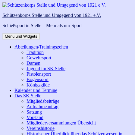
Zum
Inhalt
Schützenkorps Stelle und Umgegend von 1921 e.V.
springen
Schießsport in Stelle – Mehr als nur Sport
Menü und Widgets
Abteilungen/Trainingszeiten
Tradition
Gewehrsport
Damen
Jugend im SK Stelle
Pistolensport
Bogensport
Königsgilde
Kalender und Termine
Das SK Stelle
Mitgliedsbeiträge
Aufnahmeantrag
Satzung
Vorstand
Mitgliederversammlungen Übersicht
Vereinshistorie
Historischer Überblick über das Schützenwesen in