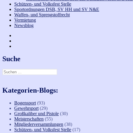
Schützen- und Volksfest Stelle
Sportordnungen DSB, SV HH und SV N&E
Waffen- und Sprengstoffrecht
Vermietung
Newsblog
Facebook
Bogen
Instagramm
Suche
Suchen
nach:
Kategorien-Blogs:
Bogensport
(93)
Gewehrsport
(29)
Großkaliber und Pistole
(30)
Meisterschaften
(55)
Mitgliederversammlungen
(38)
Schützen- und Volksfest Stelle
(17)