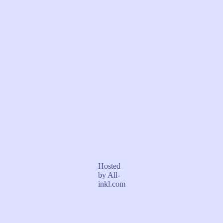
Hosted
by All-
inkl.com