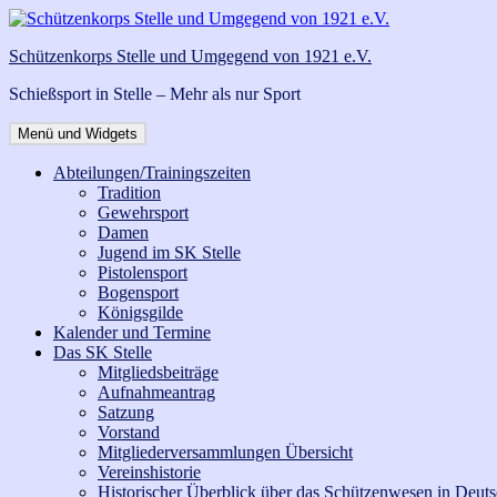
Zum
Inhalt
Schützenkorps Stelle und Umgegend von 1921 e.V.
springen
Schießsport in Stelle – Mehr als nur Sport
Menü und Widgets
Abteilungen/Trainingszeiten
Tradition
Gewehrsport
Damen
Jugend im SK Stelle
Pistolensport
Bogensport
Königsgilde
Kalender und Termine
Das SK Stelle
Mitgliedsbeiträge
Aufnahmeantrag
Satzung
Vorstand
Mitgliederversammlungen Übersicht
Vereinshistorie
Historischer Überblick über das Schützenwesen in Deut