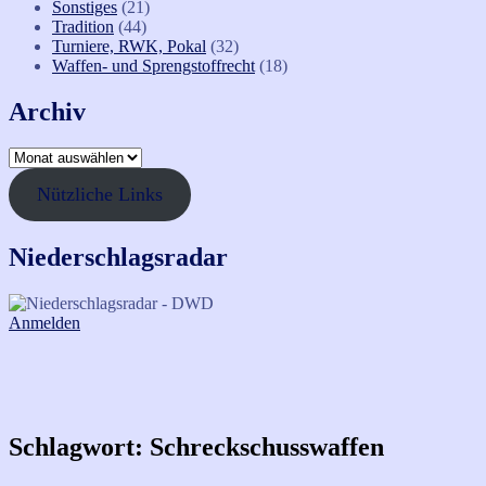
Sonstiges
(21)
Tradition
(44)
Turniere, RWK, Pokal
(32)
Waffen- und Sprengstoffrecht
(18)
Archiv
Archiv
Nützliche Links
Niederschlagsradar
Anmelden
Schlagwort:
Schreckschusswaffen