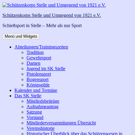
Zum
Inhalt
Schützenkorps Stelle und Umgegend von 1921 e.V.
springen
Schießsport in Stelle – Mehr als nur Sport
Menü und Widgets
Abteilungen/Trainingszeiten
Tradition
Gewehrsport
Damen
Jugend im SK Stelle
Pistolensport
Bogensport
Königsgilde
Kalender und Termine
Das SK Stelle
Mitgliedsbeiträge
Aufnahmeantrag
Satzung
Vorstand
Mitgliederversammlungen Übersicht
Vereinshistorie
Historischer Überblick über das Schützenwesen in