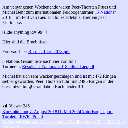
Am vergangenen Wochenende waren Peer-Thorsten Prues und
Michel Behr zum internationalen Feldbogenturnier „
5-Nations
“
2018 – im Fort van Lier. Ein tolles Erlebnis. Hier ein paar
Eindrücke:
[slide-anything id=’994′]
Hier sind die Ergebnisse:
Fort van Lier:
Results_Lier_2018.pdf
5 Nations Gesamtliste nach vier von fünf
Turnieren:
Results_5_Nations_2018_after_Lier.pdf
Michel hat sich sehr wacker geschlagen und ist mit 472 Ringen
siebter geworden. Peer-Thorsten führt mit 2495 Ringen in der
Gesamtwertung! Gratulation Euch beiden!!!!
Views:
246
Format
Veröffentlicht
Autor
Kategorien
Kurzmitteilung
7. August 2018
11. Mai 2024
Autor
Bogensport
,
am
Turniere, RWK, Pokal
Beitragsnavigation
Vorheriger
Vorheriger
Deutsche Meisterschaften Feldbogen am 29. Juli 2018 in
Beitrag:
Magstadt