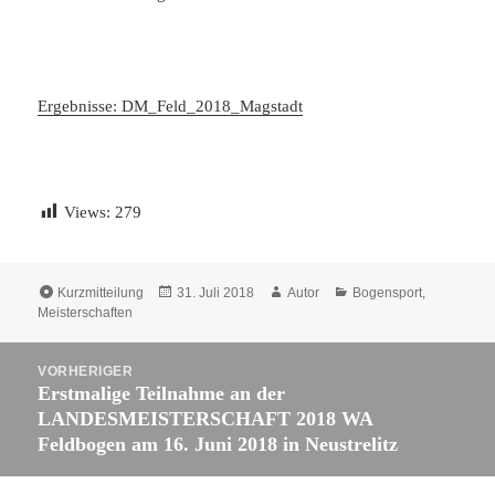
Ergebnisse: DM_Feld_2018_Magstadt
Views:
279
Format
Veröffentlicht
Autor
Kategorien
Kurzmitteilung
31. Juli 2018
Autor
Bogensport
,
am
Meisterschaften
Beitragsnavigation
VORHERIGER
Erstmalige Teilnahme an der
Vorheriger
LANDESMEISTERSCHAFT 2018 WA
Beitrag:
Feldbogen am 16. Juni 2018 in Neustrelitz