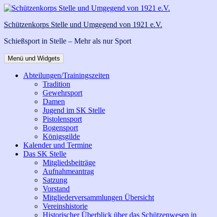
Zum
Inhalt
Schützenkorps Stelle und Umgegend von 1921 e.V.
springen
Schießsport in Stelle – Mehr als nur Sport
Menü und Widgets
Abteilungen/Trainingszeiten
Tradition
Gewehrsport
Damen
Jugend im SK Stelle
Pistolensport
Bogensport
Königsgilde
Kalender und Termine
Das SK Stelle
Mitgliedsbeiträge
Aufnahmeantrag
Satzung
Vorstand
Mitgliederversammlungen Übersicht
Vereinshistorie
Historischer Überblick über das Schützenwesen in