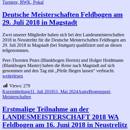
am
Turniere, RWK, Pokal
Deutsche Meisterschaften Feldbogen am
29. Juli 2018 in Magstadt
Zwei unserer Mitglieder haben sich bei den Landesmeisterschaften
2018 in Neustrelitz für die Deutsche Meisterschaften Feldbogen am
29. Juli 2018 in Magstadt (bei Stuttgart) qualifiziert und an diesen
teilgenommen.
Peer-Thorsten Prues (Blankbogen Herren) und Holger Heidtmann
(Blankbogen Master) haben die Reise nach Magstadt auf sich
Deutsch
genommen und den Tag mit „Pfeile fliegen lassen“ verbracht.
Meisters
weiterlesen
Feldbog
Views:
279
am
29.
Format
Veröffentlicht
Autor
Kategorien
Kurzmitteilung
31. Juli 2018
11. Mai 2024
Autor
Bogensport
,
Juli
am
Meisterschaften
2018
in
Erstmalige Teilnahme an der
Magstad
LANDESMEISTERSCHAFT 2018 WA
Feldbogen am 16. Juni 2018 in Neustrelitz