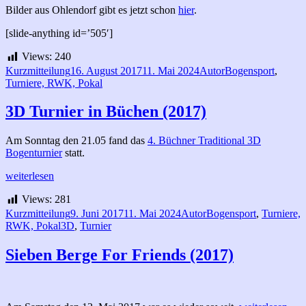
Bilder aus Ohlendorf gibt es jetzt schon
hier
.
[slide-anything id=’505′]
Views:
240
Format
Veröffentlicht
Autor
Kategorien
Kurzmitteilung
16. August 2017
11. Mai 2024
Autor
Bogensport
,
am
Turniere, RWK, Pokal
3D Turnier in Büchen (2017)
Am Sonntag den 21.05 fand das
4. Büchner Traditional 3D
Bogenturnier
statt.
3D
weiterlesen
Turnier
Views:
281
in
Büchen
Format
Veröffentlicht
Autor
Kategorien
Kurzmitteilung
9. Juni 2017
11. Mai 2024
Autor
Bogensport
,
Turniere,
(2017)
Schlagwörter
am
RWK, Pokal
3D
,
Turnier
Sieben Berge For Friends (2017)