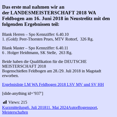
Das erste mal nahmen wir an
der LANDESMEISTERSCHAFT 2018 WA
Feldbogen am 16. Juni 2018 in Neustrelitz mit den
folgenden Ergebnissen teil:
Blank Herren – Spo Kennziffer: 6.40.10
1. (Gold): Peer-Thorsten Prues, MTV Rottorf, 326 Rg.
Blank Master – Spo Kennziffer: 6.40.11
6 . Holger Heidtmann, SK Stelle, 263 Rg.
Beide haben die Qualifikation für die DEUTSCHE
MEISTERSCHAFT 2018
Bogenschießen Feldbogen am 28./29. Juli 2018 in Magstadt
erworben.
Ergebnisliste LM WA Feldbogen 2018 LSV MV und SV HH
[slide-anything id=’937′]
Views:
215
Format
Veröffentlicht
Autor
Kategorien
Kurzmitteilung
6. Juli 2018
11. Mai 2024
Autor
Bogensport
,
am
Meisterschaften