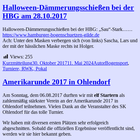
Halloween-Dämmerungsschießen bei der
HBG am 28.10.2017
Halloween-Dämmerungsschießen bei der HBG: „Sau“-Stark……
https://www.hamburger-bogenschuetzen-gilde.de
Ach: Unter den Masken verbergen sich (von links) Sascha, Lars und
der mit der hässlichen Maske rechts ist Holger.
Views:
255
Format
Veröffentlicht
Autor
Kategorien
Kurzmitteilung
30. Oktober 2017
11. Mai 2024
Autor
Bogensport
,
am
Turniere, RWK, Pokal
Amerikarunde 2017 in Ohlendorf
Am Sonntag, dem 06.08.2017 durften wir mit
elf Startern
als
zahlenmäßig stärkster Verein an der Amerikarunde 2017 in
Ohlendorf teilnehmen. Vielen Dank an die Veranstalter des SK
Ohlendorf für das tolle Turnier.
Wir haben mit diversen ersten Plätzen sehr erfolgreich
abgeschnitten. Sobald die offiziellen Ergebnisse veröffentlicht sind,
werden wir sie hier bekannt geben.