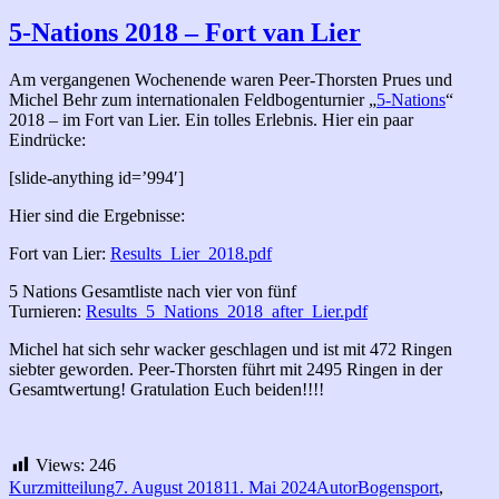
5-Nations 2018 – Fort van Lier
Am vergangenen Wochenende waren Peer-Thorsten Prues und
Michel Behr zum internationalen Feldbogenturnier „
5-Nations
“
2018 – im Fort van Lier. Ein tolles Erlebnis. Hier ein paar
Eindrücke:
[slide-anything id=’994′]
Hier sind die Ergebnisse:
Fort van Lier:
Results_Lier_2018.pdf
5 Nations Gesamtliste nach vier von fünf
Turnieren:
Results_5_Nations_2018_after_Lier.pdf
Michel hat sich sehr wacker geschlagen und ist mit 472 Ringen
siebter geworden. Peer-Thorsten führt mit 2495 Ringen in der
Gesamtwertung! Gratulation Euch beiden!!!!
Views:
246
Format
Veröffentlicht
Autor
Kategorien
Kurzmitteilung
7. August 2018
11. Mai 2024
Autor
Bogensport
,