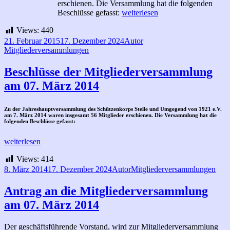
erschienen. Die Versammlung hat die folgenden
Beschlüsse
Beschlüsse gefasst:
weiterlesen
der
Views:
440
Mitgliederversammlung
am
Veröffentlicht
Autor
Kategorien
21. Februar 2015
17. Dezember 2024
Autor
20.
am
Mitgliederversammlungen
Februar
2015
Beschlüsse der Mitgliederversammlung
am 07. März 2014
Zu der Jahreshauptversammlung des Schützenkorps Stelle und Umgegend von 1921 e.V.
am 7. März 2014 waren insgesamt 56 Mitglieder erschienen. Die Versammlung hat die
folgenden Beschlüsse gefasst:
Beschlüsse
weiterlesen
der
Views:
414
Mitgliederversammlung
am
Veröffentlicht
Autor
Kategorien
8. März 2014
17. Dezember 2024
Autor
Mitgliederversammlungen
07.
am
März
Antrag an die Mitgliederversammlung
2014
am 07. März 2014
Der geschäftsführende Vorstand, wird zur Mitgliederversammlung