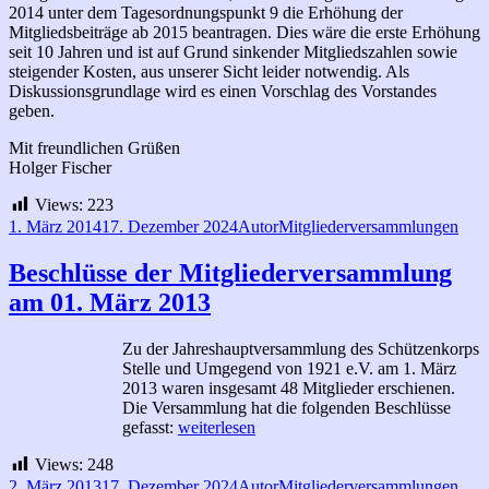
2014 unter dem Tagesordnungspunkt 9 die Erhöhung der
Mitgliedsbeiträge ab 2015 beantragen. Dies wäre die erste Erhöhung
seit 10 Jahren und ist auf Grund sinkender Mitgliedszahlen sowie
steigender Kosten, aus unserer Sicht leider notwendig. Als
Diskussionsgrundlage wird es einen Vorschlag des Vorstandes
geben.
Mit freundlichen Grüßen
Holger Fischer
Views:
223
Veröffentlicht
Autor
Kategorien
1. März 2014
17. Dezember 2024
Autor
Mitgliederversammlungen
am
Beschlüsse der Mitgliederversammlung
am 01. März 2013
Zu der Jahreshauptversammlung des Schützenkorps
Stelle und Umgegend von 1921 e.V. am 1. März
2013 waren insgesamt 48 Mitglieder erschienen.
Die Versammlung hat die folgenden Beschlüsse
Beschlüsse
gefasst:
weiterlesen
der
Views:
248
Mitgliederversammlung
am
Veröffentlicht
Autor
Kategorien
2. März 2013
17. Dezember 2024
Autor
Mitgliederversammlungen