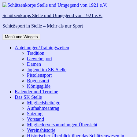
Zum
Inhalt
Schützenkorps Stelle und Umgegend von 1921 e.V.
springen
Schießsport in Stelle – Mehr als nur Sport
Menü und Widgets
Abteilungen/Trainingszeiten
Tradition
Gewehrsport
Damen
Jugend im SK Stelle
Pistolensport
Bogensport
Königsgilde
Kalender und Termine
Das SK Stelle
Mitgliedsbeiträge
Aufnahmeantrag
Satzung
Vorstand
Mitgliederversammlungen Übersicht
Vereinshistorie
Historischer Überblick über das Schützenwesen in