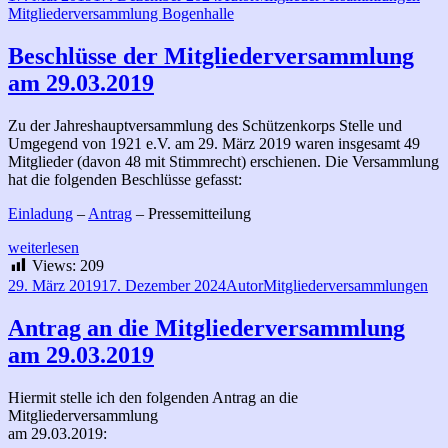
am
Mitgliederversammlung Bogenhalle
Beschlüsse der Mitgliederversammlung
am 29.03.2019
Zu der Jahreshauptversammlung des Schützenkorps Stelle und
Umgegend von 1921 e.V. am 29. März 2019 waren insgesamt 49
Mitglieder (davon 48 mit Stimmrecht) erschienen. Die Versammlung
hat die folgenden Beschlüsse gefasst:
Einladung
–
Antrag
– Pressemitteilung
Beschlüsse
weiterlesen
der
Views:
209
Mitgliederversammlung
Veröffentlicht
Autor
Kategorien
29. März 2019
17. Dezember 2024
Autor
Mitgliederversammlungen
am
am
29.03.2019
Antrag an die Mitgliederversammlung
am 29.03.2019
Hiermit stelle ich den folgenden Antrag an die
Mitgliederversammlung
am 29.03.2019: