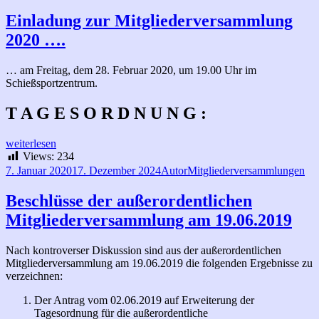
Einladung zur Mitgliederversammlung
2020 ….
… am Freitag, dem 28. Februar 2020, um 19.00 Uhr im
Schießsportzentrum.
T A G E S O R D N U N G :
Einladung
weiterlesen
zur
Views:
234
Mitgliederversammlung
Veröffentlicht
Autor
Kategorien
7. Januar 2020
17. Dezember 2024
Autor
Mitgliederversammlungen
2020
am
….
Beschlüsse der außerordentlichen
Mitgliederversammlung am 19.06.2019
Nach kontroverser Diskussion sind aus der außerordentlichen
Mitgliederversammlung am 19.06.2019 die folgenden Ergebnisse zu
verzeichnen:
Der Antrag vom 02.06.2019 auf Erweiterung der
Tagesordnung für die außerordentliche