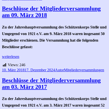
Beschlüsse der Mitgliederversammlung
am 09. März 2018
Zu der Jahreshauptversammlung des Schützenkorps Stelle und
Umgegend von 1921 e.V. am 9. März 2018 waren insgesamt 50
Mitglieder erschienen. Die Versammlung hat die folgenden
Beschlüsse gefasst:
Beschlüsse
weiterlesen
der
Views:
246
Mitgliederversammlung
am
Veröffentlicht
Autor
Kategorien
10. März 2018
17. Dezember 2024
Autor
Mitgliederversammlungen
09.
am
März
Beschlüsse der Mitgliederversammlung
2018
am 03. März 2017
Zu der Jahreshauptversammlung des Schützenkorps Stelle und
Umgegend von 1921 e.V. am 3. März 2017 waren insgesamt 52