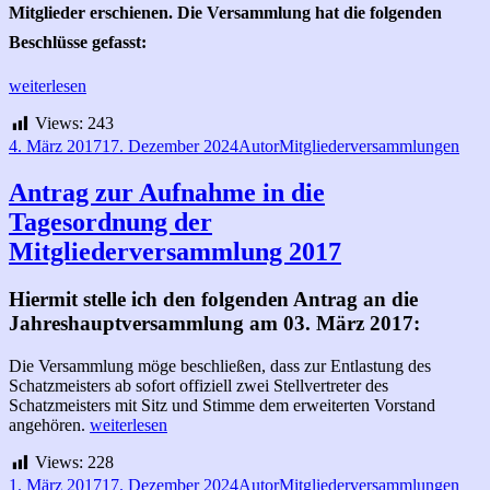
Mitglieder erschienen. Die Versammlung hat die folgenden
Beschlüsse gefasst:
Beschlüsse
weiterlesen
der
Views:
243
Mitgliederversammlung
am
Veröffentlicht
Autor
Kategorien
4. März 2017
17. Dezember 2024
Autor
Mitgliederversammlungen
03.
am
März
Antrag zur Aufnahme in die
2017
Tagesordnung der
Mitgliederversammlung 2017
Hiermit stelle ich den folgenden Antrag an die
Jahreshauptversammlung am 03. März 2017:
Die Versammlung möge beschließen, dass zur Entlastung des
Schatzmeisters ab sofort offiziell zwei Stellvertreter des
Schatzmeisters mit Sitz und Stimme dem erweiterten Vorstand
Antrag
angehören.
weiterlesen
zur
Views:
228
Aufnahme
in
Veröffentlicht
Autor
Kategorien
1. März 2017
17. Dezember 2024
Autor
Mitgliederversammlungen