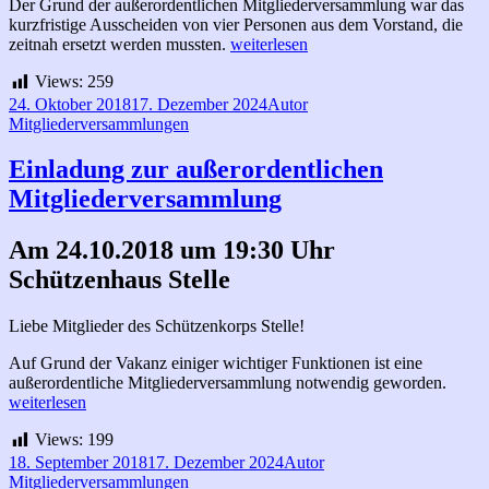
Der Grund der außerordentlichen Mitgliederversammlung war das
kurzfristige Ausscheiden von vier Personen aus dem Vorstand, die
Zusammenfassung
zeitnah ersetzt werden mussten.
weiterlesen
der
Views:
259
außerordentlichen
Mitgliederversammlung
Veröffentlicht
Autor
Kategorien
24. Oktober 2018
17. Dezember 2024
Autor
am
am
Mitgliederversammlungen
24.
Oktober
Einladung zur außerordentlichen
2018
Mitgliederversammlung
Am 24.10.2018 um 19:30 Uhr
Schützenhaus Stelle
Liebe Mitglieder des Schützenkorps Stelle!
Auf Grund der Vakanz einiger wichtiger Funktionen ist eine
Einla
außerordentliche Mitgliederversammlung notwendig geworden.
zur
weiterlesen
außero
Views:
199
Mitgl
Veröffentlicht
Autor
Kategorien
18. September 2018
17. Dezember 2024
Autor
am
Mitgliederversammlungen