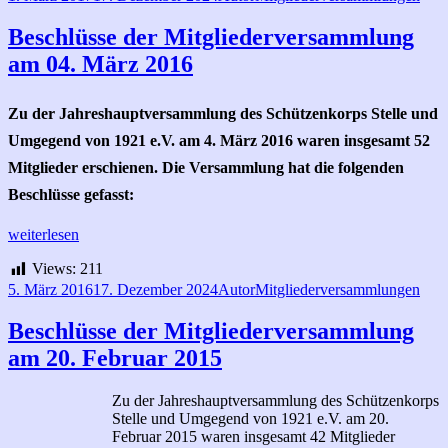
die
am
Tagesordnung
Beschlüsse der Mitgliederversammlung
der
am 04. März 2016
Mitgliederversammlung
2017
Zu der Jahreshauptversammlung des Schützenkorps Stelle und
Umgegend von 1921 e.V. am 4. März 2016 waren insgesamt 52
Mitglieder erschienen. Die Versammlung hat die folgenden
Beschlüsse gefasst:
Beschlüsse
weiterlesen
der
Views:
211
Mitgliederversammlung
am
Veröffentlicht
Autor
Kategorien
5. März 2016
17. Dezember 2024
Autor
Mitgliederversammlungen
04.
am
März
Beschlüsse der Mitgliederversammlung
2016
am 20. Februar 2015
Zu der Jahreshauptversammlung des Schützenkorps
Stelle und Umgegend von 1921 e.V. am 20.
Februar 2015 waren insgesamt 42 Mitglieder