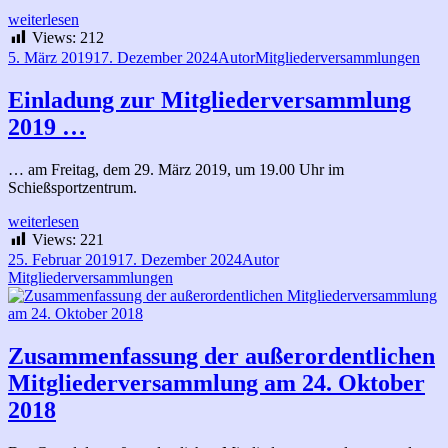
Antrag
weiterlesen
an
Views:
212
die
Veröffentlicht
Autor
Kategorien
5. März 2019
17. Dezember 2024
Autor
Mitgliederversammlungen
Mitgliederversammlung
am
am
Einladung zur Mitgliederversammlung
29.03.2019
2019 …
… am Freitag, dem 29. März 2019, um 19.00 Uhr im
Schießsportzentrum.
Einladung
weiterlesen
zur
Views:
221
Mitgliederversammlung
Veröffentlicht
Autor
Kategorien
25. Februar 2019
17. Dezember 2024
Autor
2019
am
Mitgliederversammlungen
…
Zusammenfassung der außerordentlichen
Mitgliederversammlung am 24. Oktober
2018