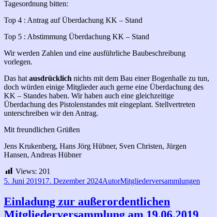
Tagesordnung bitten:
Top 4 : Antrag auf Überdachung KK – Stand
Top 5 : Abstimmung Überdachung KK – Stand
Wir werden Zahlen und eine ausführliche Baubeschreibung
vorlegen.
Das hat
ausdrücklich
nichts mit dem Bau einer Bogenhalle zu tun,
doch würden einige Mitglieder auch gerne eine Überdachung des
KK – Standes haben. Wir haben auch eine gleichzeitige
Überdachung des Pistolenstandes mit eingeplant. Stellvertreten
unterschreiben wir den Antrag.
Mit freundlichen Grüßen
Jens Krukenberg, Hans Jörg Hübner, Sven Christen, Jürgen
Hansen, Andreas Hübner
Views:
201
Veröffentlicht
Autor
Kategorien
5. Juni 2019
17. Dezember 2024
Autor
Mitgliederversammlungen
am
Einladung zur außerordentlichen
Mitgliederversammlung am 19.06.2019